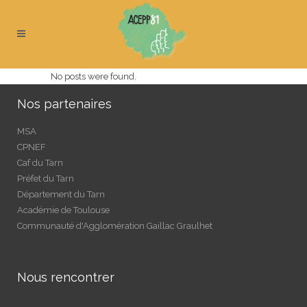
No posts were found.
Nos partenaires
MSA
CPNEF
Caf du Tarn
Préfet du Tarn
Département du Tarn
Académie de Toulouse
Communauté d'Agglomération Gaillac Graulhet
Nous rencontrer