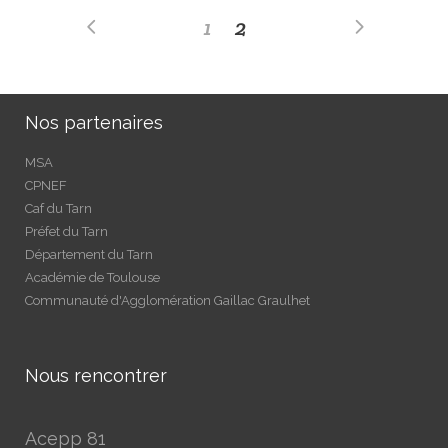
1
2
Nos partenaires
MSA
CPNEF
Caf du Tarn
Préfet du Tarn
Département du Tarn
Académie de Toulouse
Communauté d'Agglomération Gaillac Graulhet
Nous rencontrer
Acepp 81