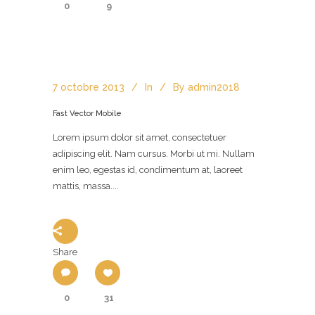
0
9
7 octobre 2013
In
By
admin2018
Fast Vector Mobile
Lorem ipsum dolor sit amet, consectetuer
adipiscing elit. Nam cursus. Morbi ut mi. Nullam
enim leo, egestas id, condimentum at, laoreet
mattis, massa....
Share
0
31